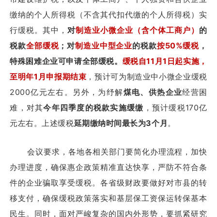
缴纳的个人所得税（不含其代扣代缴的个人所得税）实
行缓税。其中，
对
制造业小微企业（含个体工商户）
的
税款
全部缓税
；
对
制造业中型企业
的税款
按50%缓税
，
特殊困难企业可申请全部缓税。
缓税自11月1日起实施，
至明年1月申报期结束
，预计可为制造业中小微企业缓税
2000亿元左右。另外，为纾解
煤电、供热企业
经营困
难，对其
今年四季度的税款实施缓缴
，预计缓税170亿
元左右。上述缓税
延期缴纳时间最长为3个月
。
会议要求，各地各相关部门要简化办理流程，加快
办理进度，确保惠企政策精准直达快享，严防不符合条
件的企业骗取享受缓税。各省级财政要做好对市县的转
移支付，确保缓税政策落实和基层保工资保运转保基本
民生。同时，面对严峻复杂的国内外形势，要抓紧研究