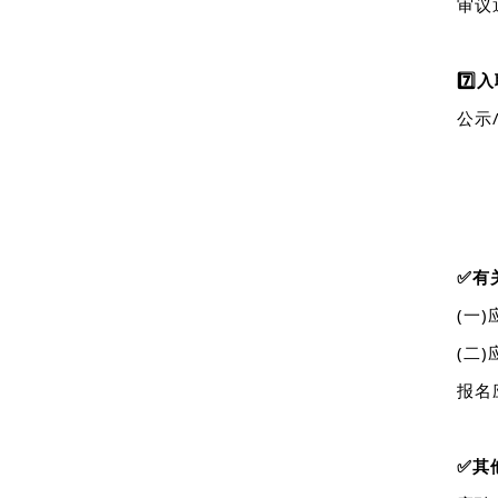
审议
7️⃣
入
公示
✅有
(一
(二
报名
✅
其