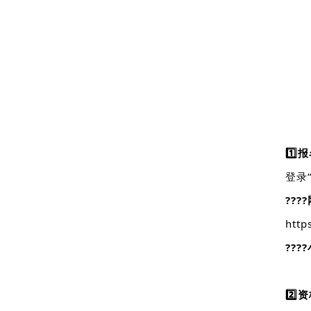
1️⃣
登录
???
http
????
2️⃣
资