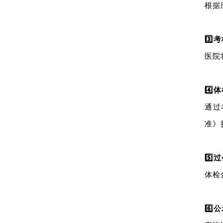
根据
3️⃣
考
医院
4️⃣
体
通过
准》
5️⃣
过
体检
6️⃣
公