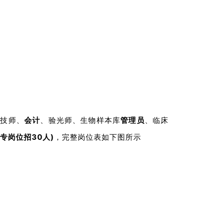
求高学历的岗位，高学历
专业和学位要求及其它资
“研究生”，专业为“儿科
理技师、
会计
、验光师、生物样本库
管理员
、临床
业为“妇产科学”，则不符
专岗位招30人)
，完整岗位表如下图所示
如未取得，面试时需提供就
培合格当年在医疗卫生机构
业生的岗位。