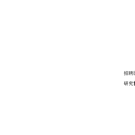
(
1
应
可
格
2
(
(
招聘
学
研究
合
3
(
读
(
就