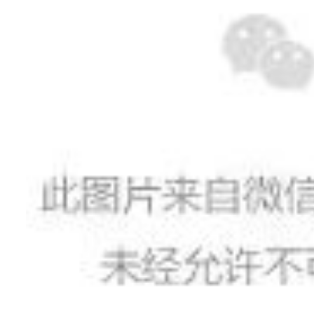
三)有下列情况之一的，不予接受报名：
.受行政开除处分未满五年或其他行政处分正在处分期内的;
.因涉嫌违法违纪正在接受审计、纪律审查，或者涉嫌犯罪，司法
.被依法列为失信联合惩戒对象的;
.近两年内，在广东省公务员、事业单位招录(聘)考试中存在违纪
.属定向、委培的毕业生;
.未完成教学大纲规定学习内容的结业生、肄业生;
.在读的非应届普通高等院校毕业生;
.非地方班的军队院校应届毕业生;
.现役军人;
0.未经现工作单位同意报名的深圳市事业单位在编工作人员;
1.法律法规规定不宜聘用的其他情形。