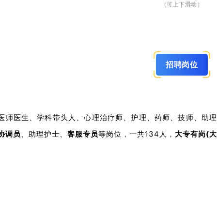
（可上下滑动）
二)除以上基本要求外还需具备以下学历、学位和专业要求：
.学历学位要求。
聘人员的学历、学位须与所报岗位要求相符。低学历不能报名要
以报名要求低学历的岗位，但必须符合招聘岗位表中相应学历的
招聘岗位
条件。
.专业要求。
1)应聘人员的所学专业必须与所报岗位要求一致。
2)所学专业必须与岗位规定的学历层次相对应。如岗位要求学历为
医师医生、学科带头人、心理治疗师、护理、药师、技师、助
”，而应聘人员本科学历的专业为“临床医学”，但研究生学历的专
协调员
、助理护士、
客服专员
等岗位，一共134人
，
大专有岗(大
要求。
.其他要求。
1)应届毕业生需在当年8月31日前取得岗位要求的相关证书。
院校出具的拟取得证书时间的相关证明。
2)面向社会招收的住院医师如为普通高校应届毕业生的，其住
业，按当年应届毕业生同等对待，可报名招聘对象要求为应届毕